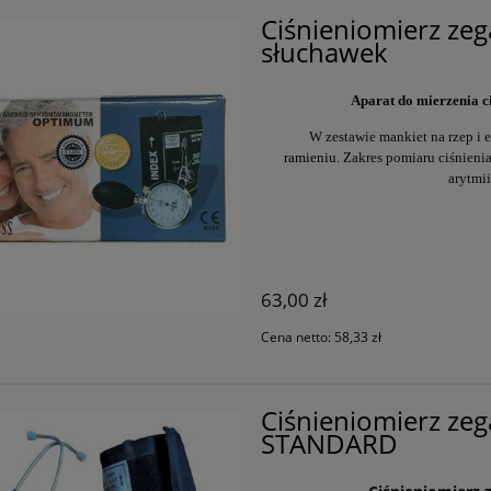
Ciśnieniomierz z
słuchawek
Aparat do mierzenia c
W zestawie mankiet na rzep i 
ramieniu. Z
akres pomiaru ciśnieni
arytmii
63,00 zł
Cena netto:
58,33 zł
Ciśnieniomierz ze
STANDARD