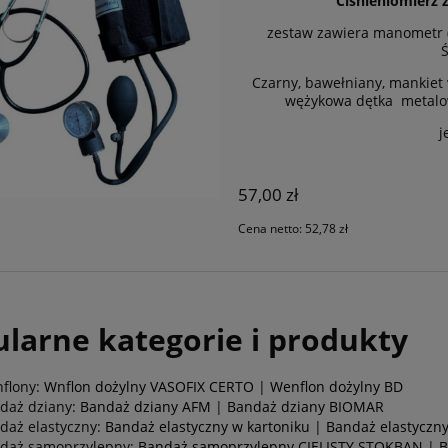
Ciśnieniomierz
zestaw zawiera manometr (
Ś
Czarny, bawełniany, mankiet
wężykowa dętka metalo
j
57,00 zł
Cena netto:
52,78 zł
larne kategorie i produkty
flony:
Wnflon dożylny VASOFIX CERTO
|
Wenflon dożylny BD
daż dziany:
Bandaż dziany AFM
|
Bandaż dziany BIOMAR
daż elastyczny:
Bandaż elastyczny w kartoniku
|
Bandaż elastyczny
daż samoprzylepny:
Bandaż samoprzylepny CIELISTY STOKBAN
|
B