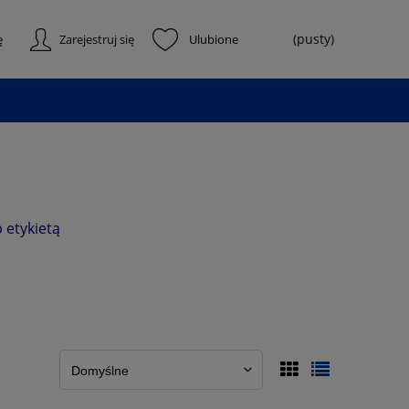
(pusty)
ę
Zarejestruj się
 etykietą