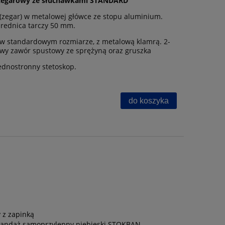
 zegarowy ze słuchawkami STANDARD
zegar) w metalowej główce ze stopu aluminium.
rednica tarczy 50 mm.
 w standardowym rozmiarze, z metalową klamrą. 2-
wy zawór spustowy ze sprężyną oraz gruszka
ednostronny stetoskop.
do koszyka
 z zapinką
andaż samoprzylepny niebieski STOKBAN