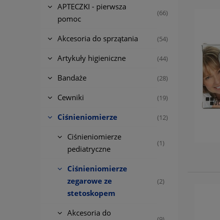
APTECZKI - pierwsza
(66)
pomoc
Akcesoria do sprzątania
(54)
Artykuły higieniczne
(44)
Bandaże
(28)
Cewniki
(19)
Ciśnieniomierze
(12)
Ciśnieniomierze
(1)
pediatryczne
Ciśnieniomierze
zegarowe ze
(2)
stetoskopem
Akcesoria do
(9)