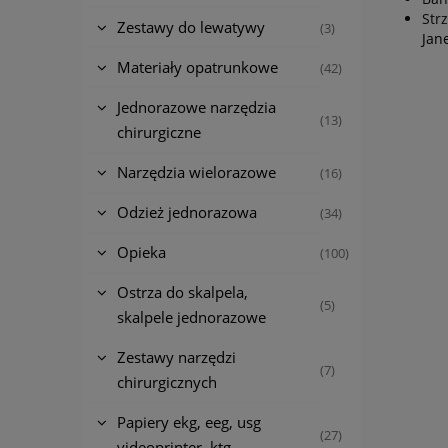
Str
Zestawy do lewatywy
(3)
Jan
Materiały opatrunkowe
(42)
Jednorazowe narzędzia
(13)
chirurgiczne
Narzędzia wielorazowe
(16)
Odzież jednorazowa
(34)
Opieka
(100)
Ostrza do skalpela,
(5)
skalpele jednorazowe
Zestawy narzędzi
(7)
chirurgicznych
Papiery ekg, eeg, usg
(27)
videoprinter, ktg