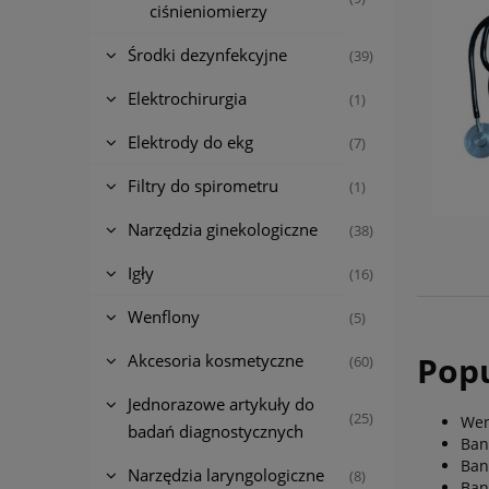
ciśnieniomierzy
Środki dezynfekcyjne
(39)
Elektrochirurgia
(1)
Elektrody do ekg
(7)
Filtry do spirometru
(1)
Narzędzia ginekologiczne
(38)
Igły
(16)
Wenflony
(5)
Popu
Akcesoria kosmetyczne
(60)
Jednorazowe artykuły do
(25)
Wen
badań diagnostycznych
Ban
Ban
Narzędzia laryngologiczne
(8)
Ban