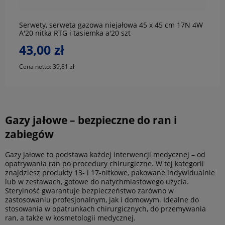
Serwety, serweta gazowa niejałowa 45 x 45 cm 17N 4W
A'20 nitka RTG i tasiemka a'20 szt
43,00 zł
Cena netto:
39,81 zł
Gazy jałowe – bezpieczne do ran i
zabiegów
Gazy jałowe to podstawa każdej interwencji medycznej – od
opatrywania ran po procedury chirurgiczne. W tej kategorii
znajdziesz produkty 13‑ i 17‑nitkowe, pakowane indywidualnie
lub w zestawach, gotowe do natychmiastowego użycia.
Sterylność gwarantuje bezpieczeństwo zarówno w
zastosowaniu profesjonalnym, jak i domowym. Idealne do
stosowania w opatrunkach chirurgicznych, do przemywania
ran, a także w kosmetologii medycznej.