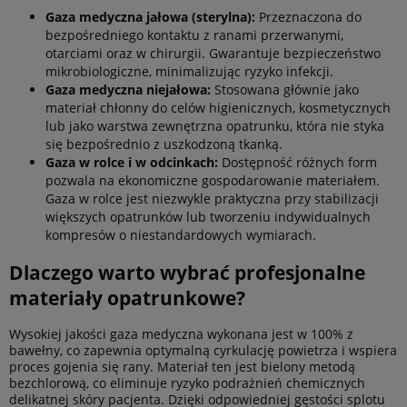
Gaza medyczna jałowa (sterylna):
Przeznaczona do
bezpośredniego kontaktu z ranami przerwanymi,
otarciami oraz w chirurgii. Gwarantuje bezpieczeństwo
mikrobiologiczne, minimalizując ryzyko infekcji.
Gaza medyczna niejałowa:
Stosowana głównie jako
materiał chłonny do celów higienicznych, kosmetycznych
lub jako warstwa zewnętrzna opatrunku, która nie styka
się bezpośrednio z uszkodzoną tkanką.
Gaza w rolce i w odcinkach:
Dostępność różnych form
pozwala na ekonomiczne gospodarowanie materiałem.
Gaza w rolce jest niezwykle praktyczna przy stabilizacji
większych opatrunków lub tworzeniu indywidualnych
kompresów o niestandardowych wymiarach.
Dlaczego warto wybrać profesjonalne
materiały opatrunkowe?
Wysokiej jakości gaza medyczna wykonana jest w 100% z
bawełny, co zapewnia optymalną cyrkulację powietrza i wspiera
proces gojenia się rany. Materiał ten jest bielony metodą
bezchlorową, co eliminuje ryzyko podrażnień chemicznych
delikatnej skóry pacjenta. Dzięki odpowiedniej gęstości splotu