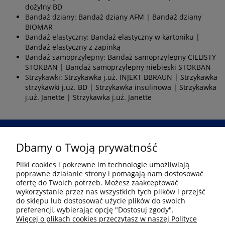
dożylny BD
Bandaż dziany:
Bandaż dziany AFM
|
Bandaż dziany
BIOMAR
Bandaż elastyczny:
Bandaż elastyczny w kartoniku
|
Bandaż elastyczny z zapinką
Bandaż samoprzylepny:
Bandaż samoprzylepny CIELISTY
STOKBAN
|
Bandaż samoprzylepny niebieski STOKBAN
Strzykawki:
Strzykawka j.uż. INJEKT BBRAUN
|
Strzykawka
strzykawki j.uż. BD
|
Strzykawka insulinowa
|
Strzykawka
j.uż. Janette
|
Strzykawka j.uż. Janette
Dbamy o Twoją prywatność
Przejdź
Pliki cookies i pokrewne im technologie umożliwiają
poprawne działanie strony i pomagają nam dostosować
Informacje
ofertę do Twoich potrzeb. Możesz zaakceptować
wykorzystanie przez nas wszystkich tych plików i przejść
do sklepu lub dostosować użycie plików do swoich
preferencji, wybierając opcję "Dostosuj zgody".
Płatność i dostawa
Więcej o plikach cookies przeczytasz w naszej Polityce