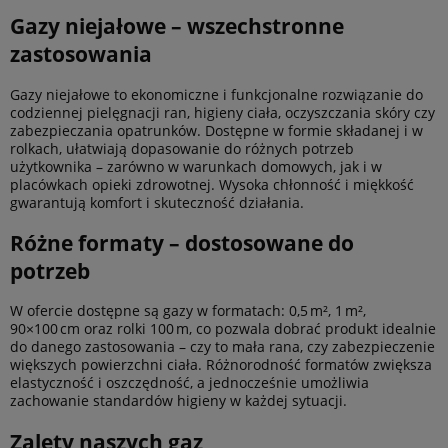
Gazy niejałowe – wszechstronne
zastosowania
Gazy niejałowe to ekonomiczne i funkcjonalne rozwiązanie do
codziennej pielęgnacji ran, higieny ciała, oczyszczania skóry czy
zabezpieczania opatrunków. Dostępne w formie składanej i w
rolkach, ułatwiają dopasowanie do różnych potrzeb
użytkownika – zarówno w warunkach domowych, jak i w
placówkach opieki zdrowotnej. Wysoka chłonność i miękkość
gwarantują komfort i skuteczność działania.
Różne formaty – dostosowane do
potrzeb
W ofercie dostępne są gazy w formatach: 0,5 m², 1 m²,
90×100 cm oraz rolki 100 m, co pozwala dobrać produkt idealnie
do danego zastosowania – czy to mała rana, czy zabezpieczenie
większych powierzchni ciała. Różnorodność formatów zwiększa
elastyczność i oszczędność, a jednocześnie umożliwia
zachowanie standardów higieny w każdej sytuacji.
Zalety naszych gaz