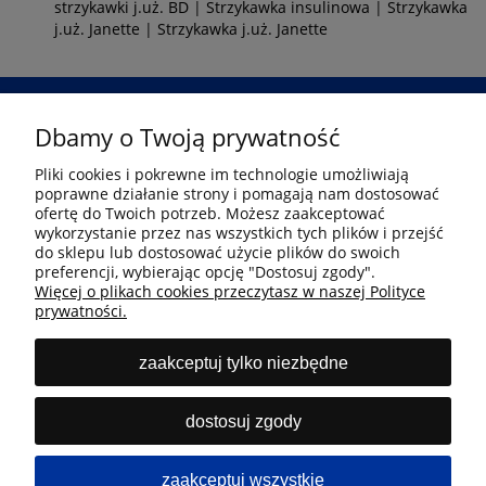
strzykawki j.uż. BD
|
Strzykawka insulinowa
|
Strzykawka
j.uż. Janette
|
Strzykawka j.uż. Janette
Dbamy o Twoją prywatność
Przejdź
Pliki cookies i pokrewne im technologie umożliwiają
poprawne działanie strony i pomagają nam dostosować
Informacje
ofertę do Twoich potrzeb. Możesz zaakceptować
wykorzystanie przez nas wszystkich tych plików i przejść
do sklepu lub dostosować użycie plików do swoich
preferencji, wybierając opcję "Dostosuj zgody".
Płatność i dostawa
Więcej o plikach cookies przeczytasz w naszej Polityce
prywatności.
Moje konto
zaakceptuj tylko niezbędne
Kontakt
dostosuj zgody
Infolinia
zaakceptuj wszystkie