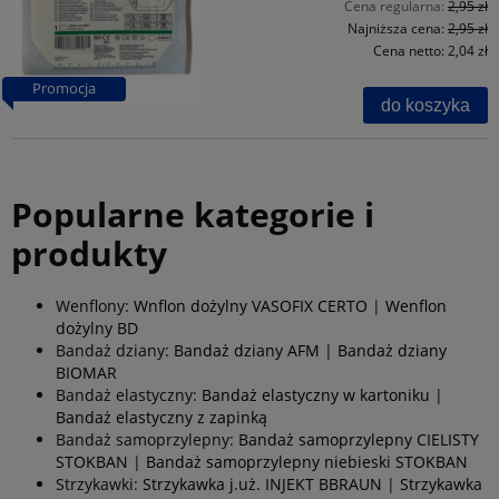
Cena regularna:
2,95 zł
Najniższa cena:
2,95 zł
Cena netto:
2,04 zł
Promocja
do koszyka
Popularne kategorie i
produkty
Wenflony:
Wnflon dożylny VASOFIX CERTO
|
Wenflon
dożylny BD
Bandaż dziany:
Bandaż dziany AFM
|
Bandaż dziany
BIOMAR
Bandaż elastyczny:
Bandaż elastyczny w kartoniku
|
Bandaż elastyczny z zapinką
Bandaż samoprzylepny:
Bandaż samoprzylepny CIELISTY
STOKBAN
|
Bandaż samoprzylepny niebieski STOKBAN
Strzykawki:
Strzykawka j.uż. INJEKT BBRAUN
|
Strzykawka