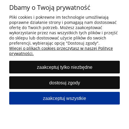
Dbamy o Twoją prywatność
Przejdź
Pliki cookies i pokrewne im technologie umożliwiają
poprawne działanie strony i pomagają nam dostosować
Informacje
ofertę do Twoich potrzeb. Możesz zaakceptować
wykorzystanie przez nas wszystkich tych plików i przejść
do sklepu lub dostosować użycie plików do swoich
preferencji, wybierając opcję "Dostosuj zgody".
Płatność i dostawa
Więcej o plikach cookies przeczytasz w naszej Polityce
prywatności.
Moje konto
zaakceptuj tylko niezbędne
Kontakt
dostosuj zgody
Infolinia
zaakceptuj wszystkie
pokaż pełną wersję strony
Sklep internetowy Shoper.pl