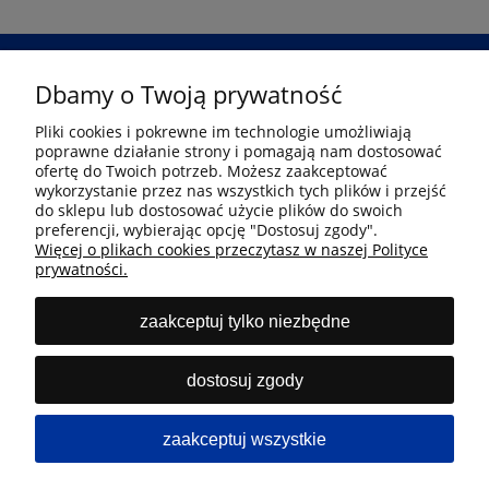
Dbamy o Twoją prywatność
Przejdź
Pliki cookies i pokrewne im technologie umożliwiają
poprawne działanie strony i pomagają nam dostosować
Informacje
ofertę do Twoich potrzeb. Możesz zaakceptować
wykorzystanie przez nas wszystkich tych plików i przejść
do sklepu lub dostosować użycie plików do swoich
preferencji, wybierając opcję "Dostosuj zgody".
Płatność i dostawa
Więcej o plikach cookies przeczytasz w naszej Polityce
prywatności.
Moje konto
zaakceptuj tylko niezbędne
Kontakt
dostosuj zgody
Infolinia
zaakceptuj wszystkie