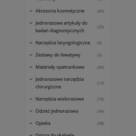
Akcesoria kosmetyczne
(60)
Jednorazowe artykuły do
(25)
badań diagnostycznych
Narzędzia laryngologiczne
(8)
Zestawy do lewatywy
(3)
Materiały opatrunkowe
(40)
Jednorazowe narzędzia
(13)
chirurgiczne
Narzędzia wielorazowe
(16)
Odzież jednorazowa
(34)
Opieka
(98)
Ostrza do skalpela,