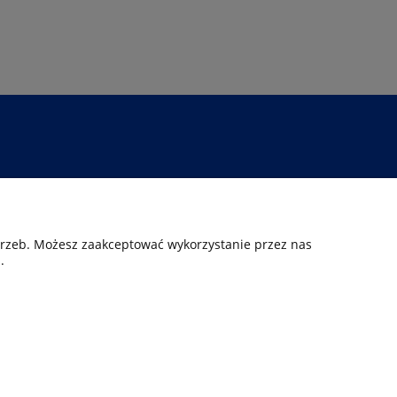
Infolinia
42 250-60-03
otrzeb. Możesz zaakceptować wykorzystanie przez nas
.
biuro@hurtowniamedyczna.com.pl