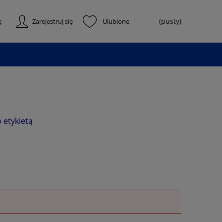
(pusty)
ę
Zarejestruj się
 etykietą