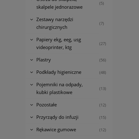
(5)
skalpele jednorazowe
Zestawy narzędzi
(7)
chirurgicznych
Papiery ekg, eeg, usg
(27)
videoprinter, ktg
Plastry
(56)
Podkłady higieniczne
(48)
Pojemniki na odpady,
(13)
kubki plastikowe
Pozostałe
(12)
Przyrządy do infuzji
(15)
Rękawice gumowe
(12)