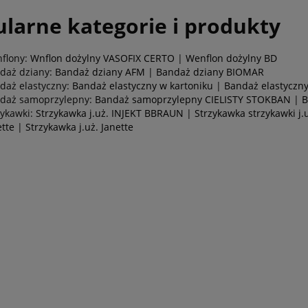
larne kategorie i produkty
flony:
Wnflon dożylny VASOFIX CERTO
|
Wenflon dożylny BD
daż dziany:
Bandaż dziany AFM
|
Bandaż dziany BIOMAR
daż elastyczny:
Bandaż elastyczny w kartoniku
|
Bandaż elastyczny
daż samoprzylepny:
Bandaż samoprzylepny CIELISTY STOKBAN
|
B
zykawki:
Strzykawka j.uż. INJEKT BBRAUN
|
Strzykawka strzykawki j.
ette
|
Strzykawka j.uż. Janette