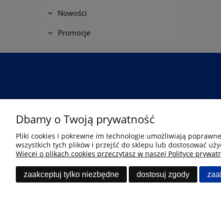
Nowości
Promocje
Przejdź
Informacje
Dbamy o Twoją prywatność
Strona główna
O nas
Pliki cookies i pokrewne im technologie umożliwiają poprawn
wszystkich tych plików i przejść do sklepu lub dostosować uży
Promocje
Regulamin
Więcej o plikach cookies przeczytasz w naszej Polityce prywatn
Polityka prywatności
Zwroty i reklamacje
zaakceptuj tylko niezbędne
dostosuj zgody
zaa