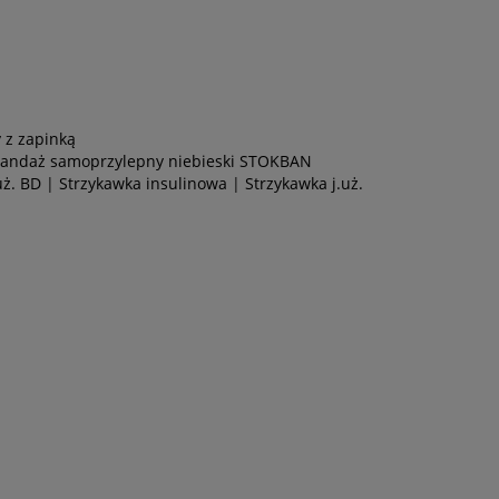
 z zapinką
andaż samoprzylepny niebieski STOKBAN
uż. BD
|
Strzykawka insulinowa
|
Strzykawka j.uż.