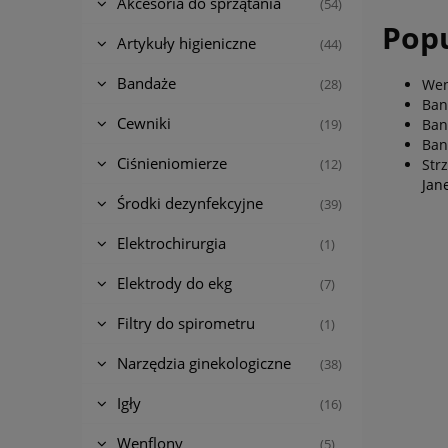
Akcesoria do sprzątania
(54)
Popu
Artykuły higieniczne
(44)
Bandaże
Wen
(28)
Ban
Cewniki
Ban
(19)
Ban
Ciśnieniomierze
Str
(12)
Jan
Środki dezynfekcyjne
(39)
Elektrochirurgia
(1)
Elektrody do ekg
(7)
Filtry do spirometru
(1)
Narzędzia ginekologiczne
(38)
Igły
(16)
Wenflony
(5)