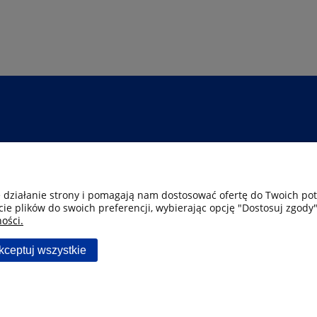
Płatność i dostawa
Moje konto
Kontakt
Płatność i dostawa
Twoje zamówienia
Kontakt
e działanie strony i pomagają nam dostosować ofertę do Twoich p
cie plików do swoich preferencji, wybierając opcję "Dostosuj zgody"
Dostawa już od 9,99 zł
Ustawienia konta
Kontakt
ości.
kceptuj wszystkie