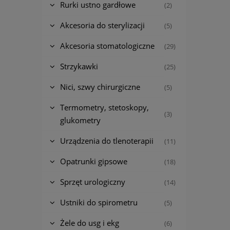
Rurki ustno gardłowe
(2)
Akcesoria do sterylizacji
(5)
Akcesoria stomatologiczne
(29)
Strzykawki
(25)
Nici, szwy chirurgiczne
(5)
Termometry, stetoskopy,
(3)
glukometry
Urządzenia do tlenoterapii
(11)
Opatrunki gipsowe
(18)
Sprzęt urologiczny
(14)
Ustniki do spirometru
(5)
Żele do usg i ekg
(6)