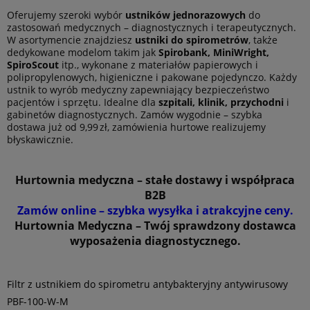
Oferujemy szeroki wybór
ustników jednorazowych
do
zastosowań medycznych – diagnostycznych i terapeutycznych.
W asortymencie znajdziesz
ustniki do spirometrów
, także
dedykowane modelom takim jak
Spirobank, MiniWright,
SpiroScout
itp., wykonane z materiałów papierowych i
polipropylenowych, higieniczne i pakowane pojedynczo. Każdy
ustnik to wyrób medyczny zapewniający bezpieczeństwo
pacjentów i sprzętu. Idealne dla
szpitali, klinik, przychodni
i
gabinetów diagnostycznych. Zamów wygodnie – szybka
dostawa już od 9,99 zł, zamówienia hurtowe realizujemy
błyskawicznie.
Hurtownia medyczna – stałe dostawy i współpraca
B2B
Zamów online – szybka wysyłka i atrakcyjne ceny.
Hurtownia Medyczna – Twój sprawdzony dostawca
wyposażenia diagnostycznego.
Filtr z ustnikiem do spirometru antybakteryjny antywirusowy
PBF-100-W-M