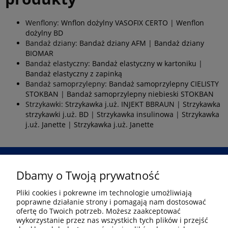
Wenflony:
Wnflon dożylny VASOFIX CERTO
|
Wenflon
dożylny BD
Bandaż dziany:
Bandaż dziany AFM
|
Bandaż dziany
BIOMAR
Bandaż elastyczny:
Bandaż elastyczny w kartoniku
|
Bandaż elastyczny z zapinką
Bandaż samoprzylepny:
Bandaż samoprzylepny CIELISTY
STOKBAN
|
Bandaż samoprzylepny niebieski STOKBAN
Strzykawki:
Strzykawka j.uż. INJEKT BBRAUN
|
Strzykawka
strzykawki j.uż. BD
|
Strzykawka insulinowa
|
Strzykawka
j.uż. Janette
|
Strzykawka j.uż. Janette
Dbamy o Twoją prywatność
Przejdź
Pliki cookies i pokrewne im technologie umożliwiają
poprawne działanie strony i pomagają nam dostosować
Informacje
ofertę do Twoich potrzeb. Możesz zaakceptować
wykorzystanie przez nas wszystkich tych plików i przejść