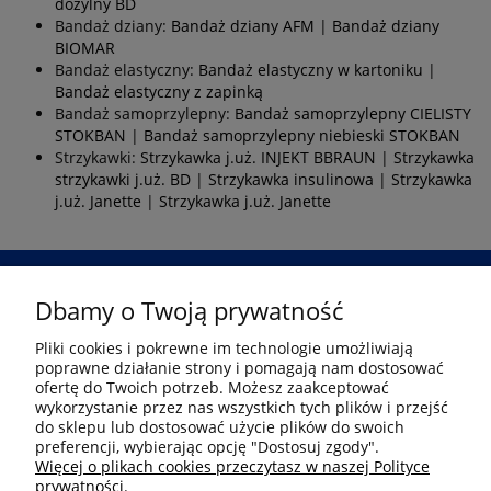
dożylny BD
Bandaż dziany:
Bandaż dziany AFM
|
Bandaż dziany
BIOMAR
Bandaż elastyczny:
Bandaż elastyczny w kartoniku
|
Bandaż elastyczny z zapinką
Bandaż samoprzylepny:
Bandaż samoprzylepny CIELISTY
STOKBAN
|
Bandaż samoprzylepny niebieski STOKBAN
Strzykawki:
Strzykawka j.uż. INJEKT BBRAUN
|
Strzykawka
strzykawki j.uż. BD
|
Strzykawka insulinowa
|
Strzykawka
j.uż. Janette
|
Strzykawka j.uż. Janette
Dbamy o Twoją prywatność
Przejdź
Pliki cookies i pokrewne im technologie umożliwiają
poprawne działanie strony i pomagają nam dostosować
Informacje
ofertę do Twoich potrzeb. Możesz zaakceptować
wykorzystanie przez nas wszystkich tych plików i przejść
do sklepu lub dostosować użycie plików do swoich
preferencji, wybierając opcję "Dostosuj zgody".
Płatność i dostawa
Więcej o plikach cookies przeczytasz w naszej Polityce
prywatności.