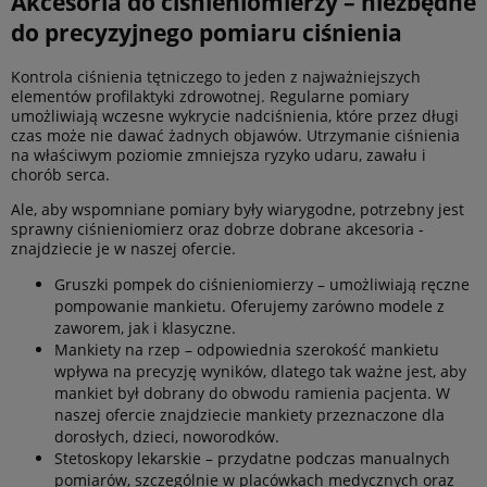
Akcesoria do ciśnieniomierzy – niezbędne
do precyzyjnego pomiaru ciśnienia
Kontrola ciśnienia tętniczego to jeden z najważniejszych
elementów profilaktyki zdrowotnej. Regularne pomiary
umożliwiają wczesne wykrycie nadciśnienia, które przez długi
czas może nie dawać żadnych objawów. Utrzymanie ciśnienia
na właściwym poziomie zmniejsza ryzyko udaru, zawału i
chorób serca.
Ale, aby wspomniane pomiary były wiarygodne, potrzebny jest
sprawny ciśnieniomierz oraz dobrze dobrane akcesoria -
znajdziecie je w naszej ofercie.
Gruszki pompek do ciśnieniomierzy – umożliwiają ręczne
pompowanie mankietu. Oferujemy zarówno modele z
zaworem, jak i klasyczne.
Mankiety na rzep – odpowiednia szerokość mankietu
wpływa na precyzję wyników, dlatego tak ważne jest, aby
mankiet był dobrany do obwodu ramienia pacjenta. W
naszej ofercie znajdziecie mankiety przeznaczone dla
dorosłych, dzieci, noworodków.
Stetoskopy lekarskie – przydatne podczas manualnych
pomiarów, szczególnie w placówkach medycznych oraz