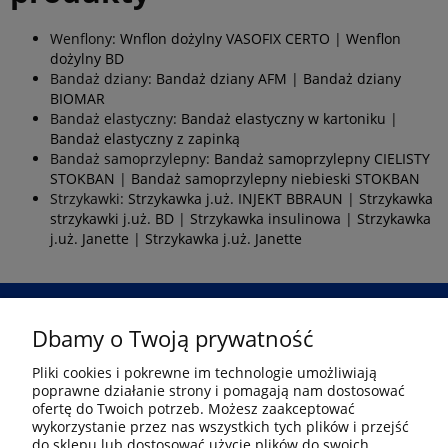
Wenflony:
Wnflon dożylny VASOFIX CERTO
|
Wenflon
dożylny BD
Bandaż dziany:
Bandaż dziany AFM
|
Bandaż dziany
BIOMAR
Bandaż elastyczny:
Bandaż elastyczny w kartoniku
|
Bandaż elastyczny z zapinką
Bandaż samoprzylepny:
Bandaż samoprzylepny CIELISTY
STOKBAN
|
Bandaż samoprzylepny niebieski STOKBAN
Strzykawki:
Strzykawka j.uż. INJEKT BBRAUN
|
Strzykawka
strzykawki j.uż. BD
|
Strzykawka insulinowa
|
Strzykawka
j.uż. Janette
|
Strzykawka j.uż. Janette
Dbamy o Twoją prywatność
Przejdź
Pliki cookies i pokrewne im technologie umożliwiają
poprawne działanie strony i pomagają nam dostosować
Informacje
ofertę do Twoich potrzeb. Możesz zaakceptować
wykorzystanie przez nas wszystkich tych plików i przejść
do sklepu lub dostosować użycie plików do swoich