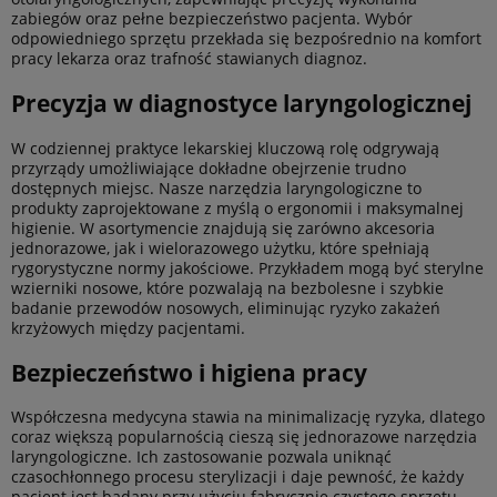
zabiegów oraz pełne bezpieczeństwo pacjenta. Wybór
odpowiedniego sprzętu przekłada się bezpośrednio na komfort
pracy lekarza oraz trafność stawianych diagnoz.
Precyzja w diagnostyce laryngologicznej
W codziennej praktyce lekarskiej kluczową rolę odgrywają
przyrządy umożliwiające dokładne obejrzenie trudno
dostępnych miejsc. Nasze narzędzia laryngologiczne to
produkty zaprojektowane z myślą o ergonomii i maksymalnej
higienie. W asortymencie znajdują się zarówno akcesoria
jednorazowe, jak i wielorazowego użytku, które spełniają
rygorystyczne normy jakościowe. Przykładem mogą być sterylne
wzierniki nosowe, które pozwalają na bezbolesne i szybkie
badanie przewodów nosowych, eliminując ryzyko zakażeń
krzyżowych między pacjentami.
Bezpieczeństwo i higiena pracy
Współczesna medycyna stawia na minimalizację ryzyka, dlatego
coraz większą popularnością cieszą się jednorazowe narzędzia
laryngologiczne. Ich zastosowanie pozwala uniknąć
czasochłonnego procesu sterylizacji i daje pewność, że każdy
pacjent jest badany przy użyciu fabrycznie czystego sprzętu.