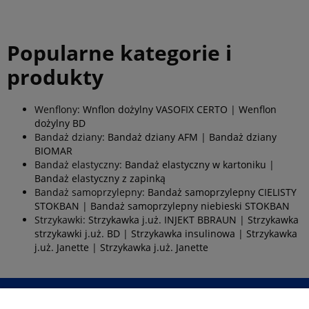
Popularne kategorie i
produkty
Wenflony:
Wnflon dożylny VASOFIX CERTO
|
Wenflon
dożylny BD
Bandaż dziany:
Bandaż dziany AFM
|
Bandaż dziany
BIOMAR
Bandaż elastyczny:
Bandaż elastyczny w kartoniku
|
Bandaż elastyczny z zapinką
Bandaż samoprzylepny:
Bandaż samoprzylepny CIELISTY
STOKBAN
|
Bandaż samoprzylepny niebieski STOKBAN
Strzykawki:
Strzykawka j.uż. INJEKT BBRAUN
|
Strzykawka
strzykawki j.uż. BD
|
Strzykawka insulinowa
|
Strzykawka
j.uż. Janette
|
Strzykawka j.uż. Janette