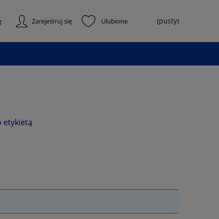
(pusty)
ę
Zarejestruj się
 etykietą