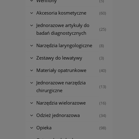
Wenflony
(5)
Akcesoria kosmetyczne
(60)
Jednorazowe artykuły do
(25)
badań diagnostycznych
Narzędzia laryngologiczne
(8)
Zestawy do lewatywy
(3)
Materiały opatrunkowe
(40)
Jednorazowe narzędzia
(13)
chirurgiczne
Narzędzia wielorazowe
(16)
Odzież jednorazowa
(34)
Opieka
(98)