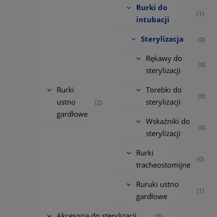
Rurki do
(1)
intubacji
Sterylizacja
(0)
Rękawy do
(0)
sterylizacji
Rurki
Torebki do
(0)
ustno
sterylizacji
(2)
gardłowe
Wskaźniki do
(0)
sterylizacji
Rurki
(0)
tracheostomijne
Ruruki ustno
(1)
gardłowe
Akcesoria do sterylizacji
(5)