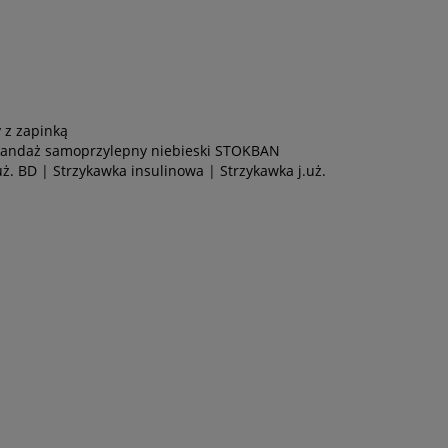
 z zapinką
andaż samoprzylepny niebieski STOKBAN
uż. BD
|
Strzykawka insulinowa
|
Strzykawka j.uż.