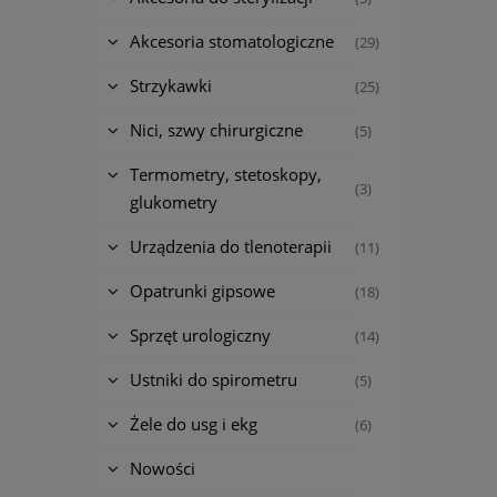
Akcesoria stomatologiczne
(29)
Strzykawki
(25)
Nici, szwy chirurgiczne
(5)
Termometry, stetoskopy,
(3)
glukometry
Urządzenia do tlenoterapii
(11)
Opatrunki gipsowe
(18)
Sprzęt urologiczny
(14)
Ustniki do spirometru
(5)
Żele do usg i ekg
(6)
Nowości