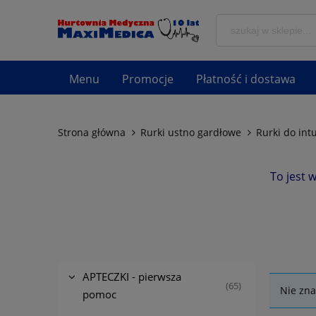
Menu
Promocje
Płatność i dostawa
Strona główna
Rurki ustno gardłowe
Rurki do int
To jest 
APTECZKI - pierwsza
(65)
Nie zna
pomoc