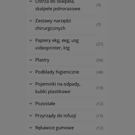
Ostrza do skalpela,
(5)
skalpele jednorazowe
Zestawy narzędzi
(7)
chirurgicznych
Papiery ekg, eeg, usg
(27)
videoprinter, ktg
Plastry
(56)
Podkłady higieniczne
(48)
Pojemniki na odpady,
(13)
kubki plastikowe
Pozostałe
(12)
Przyrządy do infuzji
(15)
Rękawice gumowe
(12)