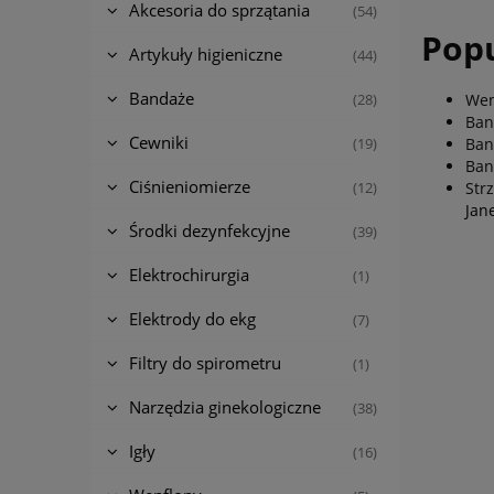
Akcesoria do sprzątania
(54)
Popu
Artykuły higieniczne
(44)
Bandaże
Wen
(28)
Ban
Cewniki
Ban
(19)
Ban
Ciśnieniomierze
Str
(12)
Jan
Środki dezynfekcyjne
(39)
Elektrochirurgia
(1)
Elektrody do ekg
(7)
Filtry do spirometru
(1)
Narzędzia ginekologiczne
(38)
Igły
(16)