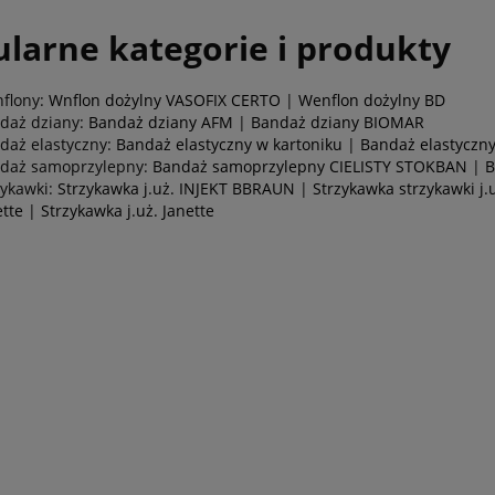
larne kategorie i produkty
flony:
Wnflon dożylny VASOFIX CERTO
|
Wenflon dożylny BD
daż dziany:
Bandaż dziany AFM
|
Bandaż dziany BIOMAR
daż elastyczny:
Bandaż elastyczny w kartoniku
|
Bandaż elastyczny
daż samoprzylepny:
Bandaż samoprzylepny CIELISTY STOKBAN
|
B
zykawki:
Strzykawka j.uż. INJEKT BBRAUN
|
Strzykawka strzykawki j.
ette
|
Strzykawka j.uż. Janette