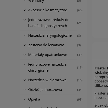
Wenflony
(5)
Akcesoria kosmetyczne
(60)
Jednorazowe artykuły do
(25)
badań diagnostycznych
Narzędzia laryngologiczne
(8)
Zestawy do lewatywy
(3)
Materiały opatrunkowe
(39)
Jednorazowe narzędzia
(13)
Plaster
chirurgiczne
włóknin
paroprz
Narzędzia wielorazowe
(16)
dopasow
silikono
Odzież jednorazowa
(34)
Plaster
hipoaler
Opieka
(98)
Służy gł