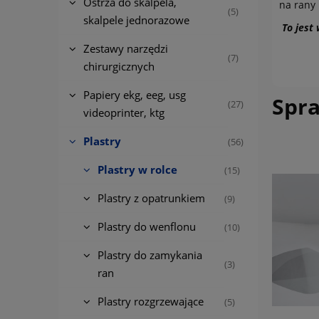
Ostrza do skalpela,
na rany 
(5)
skalpele jednorazowe
To jest
Zestawy narzędzi
(7)
chirurgicznych
Papiery ekg, eeg, usg
Spr
(27)
videoprinter, ktg
Plastry
(56)
Plastry w rolce
(15)
Plastry z opatrunkiem
(9)
Plastry do wenflonu
(10)
Plastry do zamykania
(3)
ran
Plastry rozgrzewające
(5)