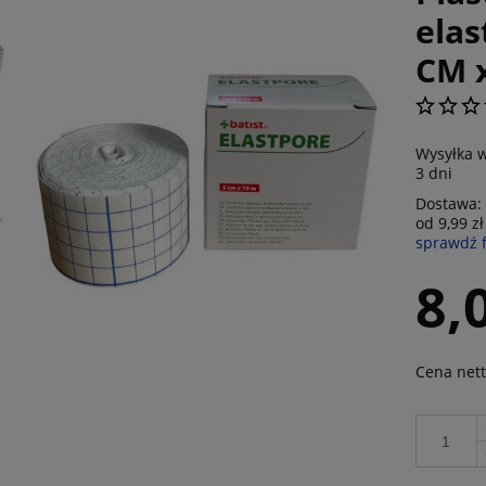
ela
CM 
Wysyłka w
3 dni
Dostawa:
od 9,99 zł
sprawdź 
Cena nie zawiera ewen
8,
płatności
Cena nett