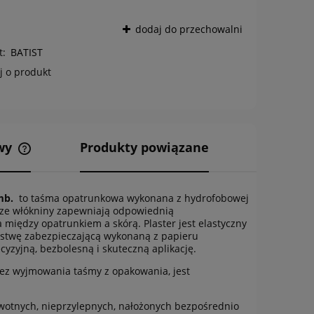
dodaj do przechowalni
t:
BATIST
j o produkt
awy
Produkty powiązane
Cena nie zawiera ewentualnych
kosztów płatności
mb.
to taśma opatrunkowa wykonana z hydrofobowej
rze włókniny zapewniają odpowiednią
iędzy opatrunkiem a skórą. Plaster jest elastyczny
rstwę zabezpieczającą wykonaną z papieru
cyzyjną, bezbolesną i skuteczną aplikację.
bez wyjmowania taśmy z opakowania, jest
rwotnych, nieprzylepnych, nałożonych bezpośrednio