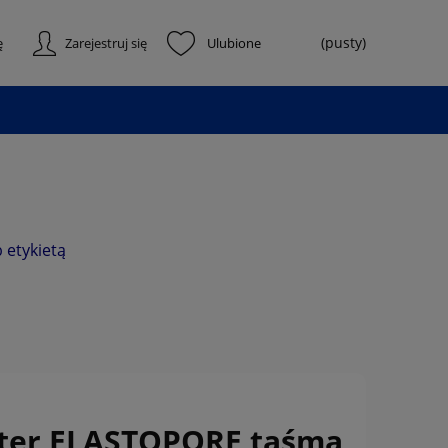
(pusty)
ę
Zarejestruj się
 etykietą
ster ELASTOPORE taśma