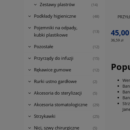
Zestawy plastrów
(14)
Podkłady higieniczne
(48)
PRZY
Pojemniki na odpady,
45,00
(13)
kubki plastikowe
36,59 zł
Pozostałe
(12)
Przyrządy do infuzji
(15)
Popu
Rękawice gumowe
(12)
Wen
Rurki ustno gardłowe
(2)
Ban
Ban
Akcesoria do sterylizacji
(5)
Ban
Str
Akcesoria stomatologiczne
(29)
Jan
Strzykawki
(25)
Nici, szwy chirurgiczne
(5)