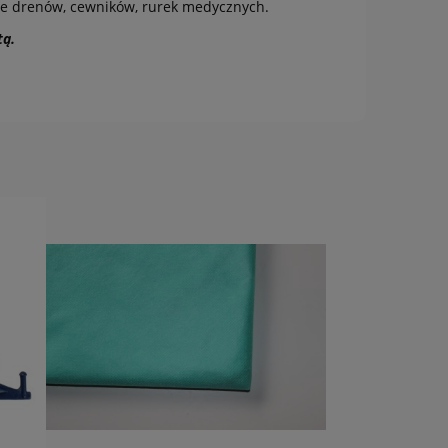
nie drenów, cewników, rurek medycznych.
tą.
do koszyka
do