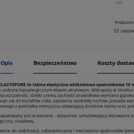
szt.
Producen
zapyta
Opis
Bezpieczeństwo
Koszty dost
 ELASTOPORE to taśma elastyczna włókninowa opatrunkowa 10 
y, pokryta hipoalergicznym klejem akrylowym. Mikropory w struktu
epuszczalność, dzięki czemu zachodzi prawidłowa wymiana gazowa m
uje się do kształtów ciała, zapewnia swobodę ruchów, posiada wa
wanego z podziałką metryczną ułatwiającą dzielenie taśmy oraz pre
 zapakowany jest w kartonik - dyspenser umożliwiający dozowanie 
giczny, niejałowy.
ównie do stabilizacji, zabezpieczania i mocowania opatrunków pie