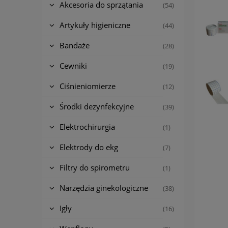
Akcesoria do sprzątania
(54)
Artykuły higieniczne
(44)
Bandaże
(28)
Cewniki
(19)
Ciśnieniomierze
(12)
Środki dezynfekcyjne
(39)
Elektrochirurgia
(1)
Elektrody do ekg
(7)
Filtry do spirometru
(1)
Narzędzia ginekologiczne
(38)
Igły
(16)