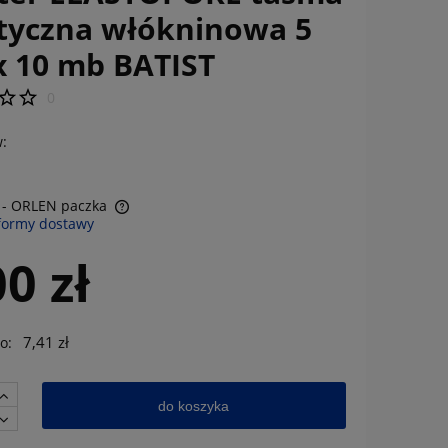
styczna włókninowa 5
x 10 mb BATIST
0
:
- ORLEN paczka
formy dostawy
tualnych kosztów
00 zł
7,41 zł
o:
do koszyka