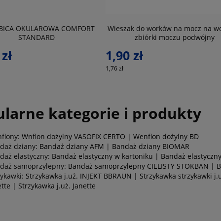
ŁBICA OKULAROWA COMFORT
Wieszak do worków na mocz na wo
STANDARD
zbiórki moczu podwójny
 zł
1,90 zł
1,76 zł
larne kategorie i produkty
flony:
Wnflon dożylny VASOFIX CERTO
|
Wenflon dożylny BD
daż dziany:
Bandaż dziany AFM
|
Bandaż dziany BIOMAR
daż elastyczny:
Bandaż elastyczny w kartoniku
|
Bandaż elastyczny
daż samoprzylepny:
Bandaż samoprzylepny CIELISTY STOKBAN
|
B
zykawki:
Strzykawka j.uż. INJEKT BBRAUN
|
Strzykawka strzykawki j.
ette
|
Strzykawka j.uż. Janette