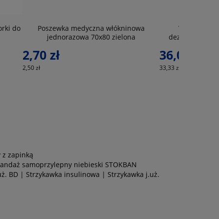
rki do
Poszewka medyczna włókninowa
VELOX FOAM
jednorazowa 70x80 zielona
dezynfekcji de
2,70 zł
36,00 zł
2,50 zł
33,33 zł
 z zapinką
andaż samoprzylepny niebieski STOKBAN
uż. BD
|
Strzykawka insulinowa
|
Strzykawka j.uż.