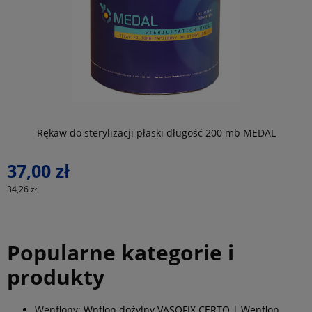
do koszyka
Rękaw do sterylizacji płaski długość 200 mb MEDAL
37,00 zł
34,26 zł
2
Popularne kategorie i
produkty
Wenflony:
Wnflon dożylny VASOFIX CERTO
|
Wenflon