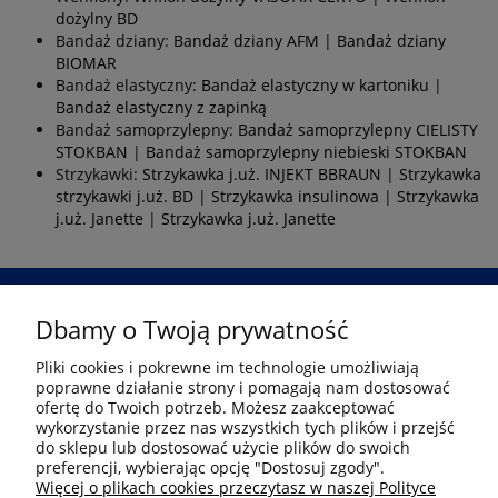
dożylny BD
Bandaż dziany:
Bandaż dziany AFM
|
Bandaż dziany
BIOMAR
Bandaż elastyczny:
Bandaż elastyczny w kartoniku
|
Bandaż elastyczny z zapinką
Bandaż samoprzylepny:
Bandaż samoprzylepny CIELISTY
STOKBAN
|
Bandaż samoprzylepny niebieski STOKBAN
Strzykawki:
Strzykawka j.uż. INJEKT BBRAUN
|
Strzykawka
strzykawki j.uż. BD
|
Strzykawka insulinowa
|
Strzykawka
j.uż. Janette
|
Strzykawka j.uż. Janette
Dbamy o Twoją prywatność
Przejdź
Pliki cookies i pokrewne im technologie umożliwiają
poprawne działanie strony i pomagają nam dostosować
Informacje
ofertę do Twoich potrzeb. Możesz zaakceptować
wykorzystanie przez nas wszystkich tych plików i przejść
do sklepu lub dostosować użycie plików do swoich
preferencji, wybierając opcję "Dostosuj zgody".
Płatność i dostawa
Więcej o plikach cookies przeczytasz w naszej Polityce