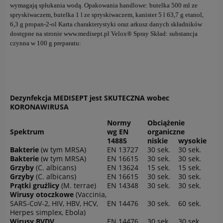
wymagają spłukania wodą. Opakowania handlowe: butelka 500 ml ze
spryskiwaczem, butelka 1 l ze spryskiwaczem, kanister 5 l 63,7 g etanol,
6,3 g propan-2-ol Karta charakterystyki oraz arkusz danych składników
dostępne na stronie www.medisept.pl Velox® Spray Skład: substancja
czynna w 100 g preparatu:
Dezynfekcja MEDISEPT jest SKUTECZNA wobec
KORONAWIRUSA
Normy
Obciążenie
Spektrum
wg EN
organiczne
14885
niskie
wysokie
Bakterie
(w tym MRSA)
EN 13727
30 sek.
30 sek.
Bakterie
(w tym MRSA)
EN 16615
30 sek.
30 sek.
Grzyby
(C. albicans)
EN 13624
15 sek.
15 sek.
Grzyby
(C. albicans)
EN 16615
30 sek.
30 sek.
Prątki gruźlicy
(M. terrae)
EN 14348
30 sek.
30 sek.
Wirusy otoczkowe
(Vaccinia,
SARS-CoV-2, HIV, HBV, HCV,
EN 14476
30 sek.
60 sek.
Herpes simplex, Ebola)
Wirusy BVDV
EN 14476
30 sek.
30 sek.