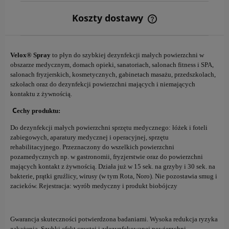
Koszty dostawy
Cena nie zawiera ewentualnych kosztów płatności
Velox® Spray
to płyn do szybkiej dezynfekcji małych powierzchni w
obszarze medycznym, domach opieki, sanatoriach, salonach fitness i SPA,
salonach fryzjerskich, kosmetycznych, gabinetach masażu, przedszkolach,
szkołach oraz do dezynfekcji powierzchni mających i niemających
kontaktu z żywnością.
C
echy prod
uktu:
Do dezynfekcji małych powierzchni sprzętu medycznego: łóżek i foteli
zabiegowych, aparatury medycznej i operacyjnej, sprzętu
rehabilitacyjnego. Przeznaczony do wszelkich powierzchni
pozamedycznych np. w gastronomii, fryzjerstwie oraz do powierzchni
mających kontakt z żywnością. Działa już w 15 sek. na grzyby i 30 sek. na
bakterie, prątki gruźlicy, wirusy (w tym Rota, Noro). Nie pozostawia smug i
zacieków. Rejestracja: wyrób medyczny i produkt biobójczy
Gwarancja skuteczności potwierdzona badaniami. Wysoka redukcja ryzyka
zakażenia. Szybki efekt czystej i zdezynfekowanej powierzchni.