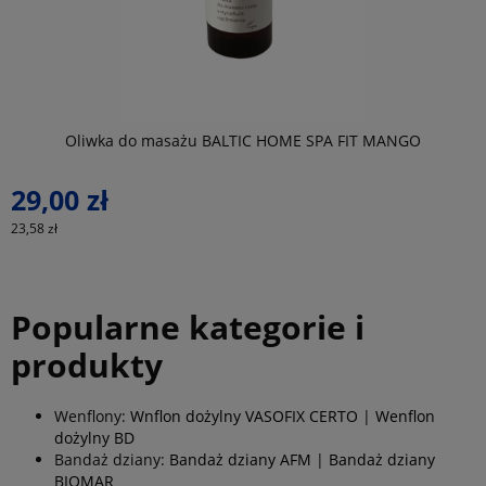
do koszyka
Oliwka do masażu BALTIC HOME SPA FIT MANGO
29,00 zł
23,58 zł
2
Popularne kategorie i
produkty
Wenflony:
Wnflon dożylny VASOFIX CERTO
|
Wenflon
dożylny BD
Bandaż dziany:
Bandaż dziany AFM
|
Bandaż dziany
BIOMAR