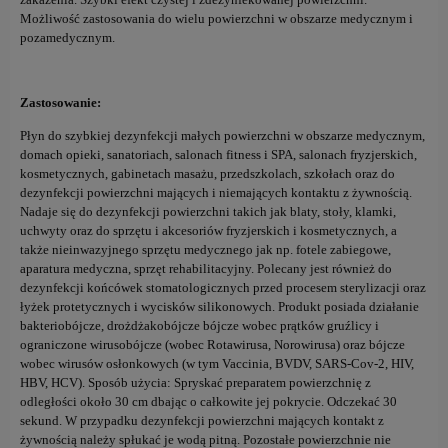
Możliwość zastosowania do wielu powierzchni w obszarze medycznym i
pozamedycznym.
Zastosowanie:
Płyn do szybkiej dezynfekcji małych powierzchni w obszarze medycznym,
domach opieki, sanatoriach, salonach fitness i SPA, salonach fryzjerskich,
kosmetycznych, gabinetach masażu, przedszkolach, szkołach oraz do
dezynfekcji powierzchni mających i niemających kontaktu z żywnością.
Nadaje się do dezynfekcji powierzchni takich jak blaty, stoły, klamki,
uchwyty oraz do sprzętu i akcesoriów fryzjerskich i kosmetycznych, a
także nieinwazyjnego sprzętu medycznego jak np. fotele zabiegowe,
aparatura medyczna, sprzęt rehabilitacyjny. Polecany jest również do
dezynfekcji końcówek stomatologicznych przed procesem sterylizacji oraz
łyżek protetycznych i wycisków silikonowych. Produkt posiada działanie
bakteriobójcze, drożdżakobójcze bójcze wobec prątków gruźlicy i
ograniczone wirusobójcze (wobec Rotawirusa, Norowirusa) oraz bójcze
wobec wirusów osłonkowych (w tym Vaccinia, BVDV, SARS-Cov-2, HIV,
HBV, HCV). Sposób użycia: Spryskać preparatem powierzchnię z
odległości około 30 cm dbając o całkowite jej pokrycie. Odczekać 30
sekund. W przypadku dezynfekcji powierzchni mających kontakt z
żywnością należy spłukać je wodą pitną. Pozostałe powierzchnie nie