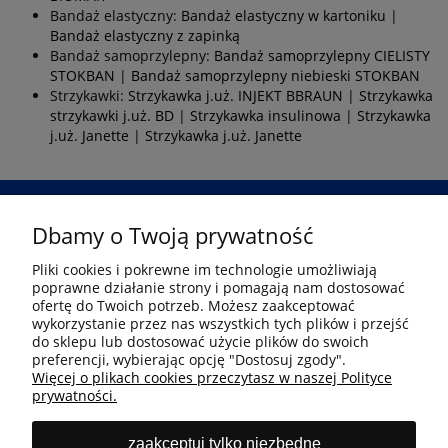
Bandaż elastyczny:
Bandaż elastyczny w kartoniku
|
Bandaż elastyczny z zapinką
Bandaż samoprzylepny:
Bandaż samoprzylepny CIELISTY
STOKBAN
|
Bandaż samoprzylepny niebieski STOKBAN
Strzykawki:
Strzykawka j.uż. INJEKT BBRAUN
|
Strzykawka
strzykawki j.uż. BD
|
Strzykawka insulinowa
|
Strzykawka
j.uż. Janette
|
Strzykawka j.uż. Janette
Dbamy o Twoją prywatność
Przejdź
Pliki cookies i pokrewne im technologie umożliwiają
poprawne działanie strony i pomagają nam dostosować
Informacje
ofertę do Twoich potrzeb. Możesz zaakceptować
wykorzystanie przez nas wszystkich tych plików i przejść
do sklepu lub dostosować użycie plików do swoich
preferencji, wybierając opcję "Dostosuj zgody".
Płatność i dostawa
Więcej o plikach cookies przeczytasz w naszej Polityce
prywatności.
Moje konto
zaakceptuj tylko niezbędne